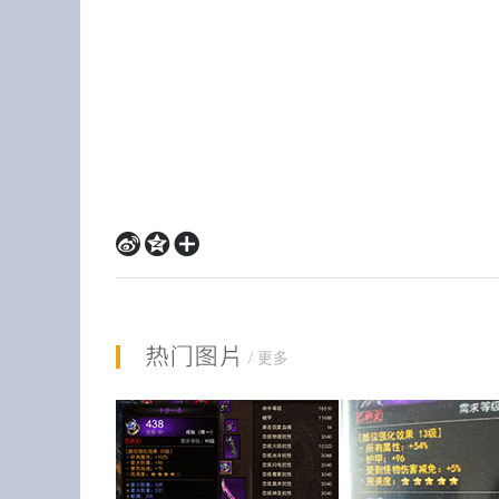



分
享
到:
/
更多