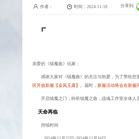
战斗力最具性价比的是强化和魂石。
分享到:
作者：
时间：2024-11-18
化血闪，利坚固两套魂石可以用到死。
60以前天极元打金卷一定要打满，60以后雅阁
天命宝库每日可刷新，每天也会刷新，记得去看
点修最省钱的方法是做帮派猎杀令，可无限做，
每日超级寻宝祝福没时间可以不刷，寻宝祝福不
55BB洗一次10元宝，65BB洗一次55元宝。
亲爱的《镇魔曲》玩家：
蝶衣没有固定点刷新，刷新的地方都在各个血海
感谢大家对《镇魔曲》的关注与热爱，为了带给您更
生活技能可把每个采集学到5-8级，采集的东西
区开放新服【金风玉露】
。届时，
新服活动将会在新服
做包裹不推荐新区学习，浪费经验和金卷不说，
每日精力点不是系统刷新，而是每日组队刷怪获
开启镇魔之门，聆听镇魔之曲，战魂工作室全体人员
长在线的玩家一定要混个帮主副帮主，每周工资
天命再临
这个游戏适合慢慢玩，别太心急，心急就得花冤
持续时间
洗不出好BB属性可以慢慢洗，有人每天洗2个，
帮派誓英魂任务是每个半点刷新，在右上角服务
· 2024年11月22日-2024年12月16日