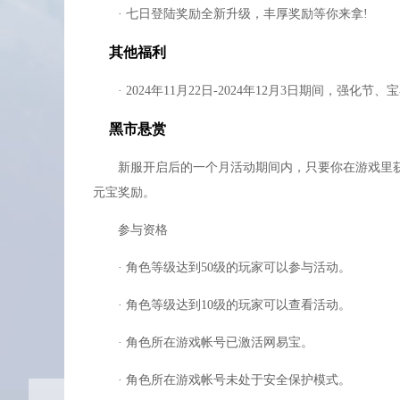
· 七日登陆奖励全新升级，丰厚奖励等你来拿!
BB的装备也是可以强化和上宝石的。
装备选择上，不一定系统推荐的装备就是好的，
其他福利
弓手和法师这两个职业相当强力，前提是需要一
· 2024年11月22日-2024年12月3日期间，强
技能栏左键可以设置成其他键位，这样就可以放
65级可以弄只奔牛，高嘲讽，高横扫千军是必
黑市悬赏
高级嘲讽对怪物是群嘲，打架是单体控制技能，
新服开启后的一个月活动期间内，只要你在游戏里获
马儿不一定跑不过乌龟，骑术高才跑的快，商城
元宝奖励。
新区收点残片吧，2W左右收，肯定赚钱。
参与资格
蓝装卖商店，绿装分解，别鉴定，会发现金卷来
分解装备的昆仑石可以自产自销，不用去买别人
· 角色等级达到50级的玩家可以参与活动。
收徒弟尽量收肯花钱的徒弟，徒弟拜师后所消耗
· 角色等级达到10级的玩家可以查看活动。
· 角色所在游戏帐号已激活网易宝。
· 角色所在游戏帐号未处于安全保护模式。