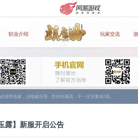
职业介绍
玩家交流
价比最高。
得换。
也追不上V8、V9的，因为人家VIP等级高，经验祝福药水是追不上的，
。
必须带电极，没电极没用，性价比最高，不一定非要搞3高。
候，你会发现65的蝶衣你带不起。
——修炼——装备——最后才是宝石。
购卡充值
客服中心
风玉露】新服开启公告
5级宝石。