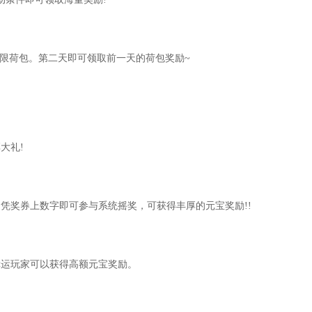
技能书，用来给BB上格子。
限荷包。第二天即可领取前一天的荷包奖励~
主动技能。
周是单倍。
淆。
大礼!
，万法抱一，百花齐放就好了，赌脸的别去了。
00只契约不出3高大有人在。
凭奖券上数字即可参与系统摇奖，可获得丰厚的元宝奖励!!
格再买。
运玩家可以获得高额元宝奖励。
5块钱装备兑换元宝好像是225元宝。很划算。
经验。每天喂装备必须喂满。