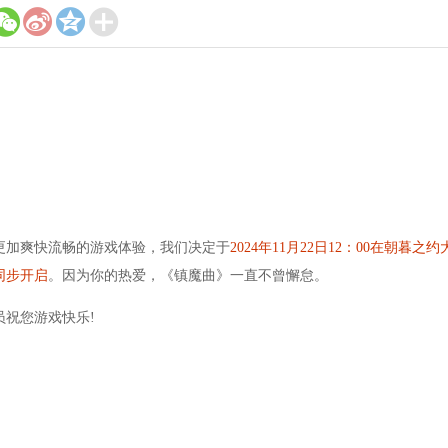




拉布也是一样的，天命点是好东西。
看有什么好东西。
获得的道具可以合成换取帮贡，使用帮贡点修。
刷第二天会变成超级寻宝祝福，超级寻宝祝福可叠加。
副本，脚板的图标是金色的。
加爽快流畅的游戏体验，我们决定于
2024年11月22日12：00在朝暮之约
可以卖钱，新区最好卖。
同步开启
。因为你的热爱，《镇魔曲》一直不曾懈怠。
新区元宝太便宜，卖不出价。
得，单刷是没有的。
祝您游戏快乐!
就有好多呢，有的帮派宝库每周拍卖之后，也有几百万金币。
枉钱。
3天就出了。也有人花了400块钱没洗出变异。
器时间可看当前时间。