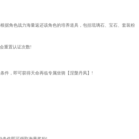
。
回赠20元宝的贺卡。
根据角色战力海量返还该角色的培养道具，包括琉璃石、宝石、套装粉
一会有经验拿，反正不影响什么。
会重置认证次数!
条件，即可获得天命再临专属坐骑【涅槃丹凤】!
。
省事。
红打架，不会产生PK值。
次分别是30、50元宝，只用打1次就行。
动条件即可领取海量奖励!