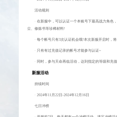
新区加好友得成就，领奖励，每天送贺卡拿奖励
活动规则
收到贺卡千万不要点回赠，因为回赠系统是默认
商城有卖149元宝10格背包。
· 在新服中，可以认证一个本账号下最高战力角色，
F打开好友界面，语音频道，挂上CC闭麦后过
尘、修炼书等珍稀材料!
刷副本小怪也会出黄装的，切记刷全图。
· 每个帐号只有3次认证机会哦!本次新服开启时，将
抓BB是个赚钱的好办法，弄个御灵号跑本吧。
· 只有有过充值记录的帐号才能参与认证~
小帮派点修比大帮派好点。
垃圾魂石别丢了，可以用来合魂石用。
· 同时，参与天命再临活动，达到指定的等级和充值
每日论坛签到可以领元宝。
新服活动
能花点小钱就把每月的VIP礼包买了，相当划算
VIP6每天可以花20元宝买一键完成天命任务，
持续时间
所有的副本门口地图都是PVP地图，可以直接开
· 2024年11月22日-2024年12月16日
开天每日第一次免费，第二到三次10元宝，4、5
七日冲榜
59级升65级需要1.84亿经验。
一切关于游戏的问题问小精灵，他都知道。
· 开服前7日，每天都有一个冲榜活动，满足冲榜活