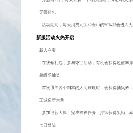
据说开BB契约在低级副本里开很容易出好BB。
无限荷包
每天战场必做，战功是好东西。
有点信誉或人脉可以把战功换成250战功一本的
· 活动期间，每天消费元宝和金币的50%都会进入无
BB主动技能是无法更改的，选择BB一定要先看
新服活动火热开启
打战场一定要占棋子，中间是双倍积分增加，四
新人夺宝
战功是战功，战场贡献是战场贡献，两者不可混
新区用金币买元宝是最划算的。
· 在线领礼包，参与夺宝活动，有机会获得超值丰厚
每日副本通关尊荣箱子必开，出紫装就靠他。
超级乐抽奖
悟性每天20点，上限100点，就做做天启之森
开BB契约自己抓自己开，买BB契约坑的一比，2
· 首次通关各个副本的人间难度时，会获得抽奖券，
黑市的东西不一定就比寄售行的东西好，对比价
王城迎新大典
新区商人很多，小心上当受骗。
· 参加迎新大典，完成福神任务，持续获得奖励。幸
新区悬赏装备，用游戏币收来后自己兑换元宝，1
1级宝石合成3级少花10元宝，多花10W金卷。
七日登陆
侍灵这个东西是慢慢玩的，优先级为 属性——