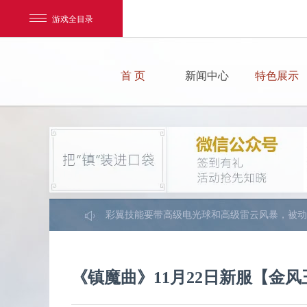
游戏全目录
首 页
新闻中心
特色展示
元宝充值，要么就30元V1,要么就2000V6，性
V6有熔岩兽，无须打技能，无须洗，反正55都
新区不用使劲冲级进开天排行榜，你再怎么冲级
网易游戏
55级以前BB有什么带什么，55级一定要换彩翼
游戏爱好者
彩翼技能要带高级电光球和高级雷云风暴，被动
平民玩家55一定要带彩翼，因为等你到65的时
我的足迹：
镇魔曲
提升战斗力优先顺序是：强化——魂石——心法
《镇魔曲》11月22日新服【金
元宝可以在商城买通宝，通宝可以在天命宝库买
身上宝石打上一身3、4级就可以了，无须过高。