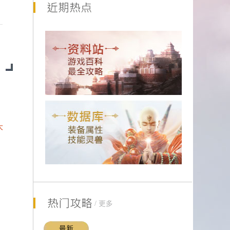
大
【牛图】带点化的十步一杀，羡不羡慕
/
更多
【装备】看到小辩子发装备，我也发成品
最新