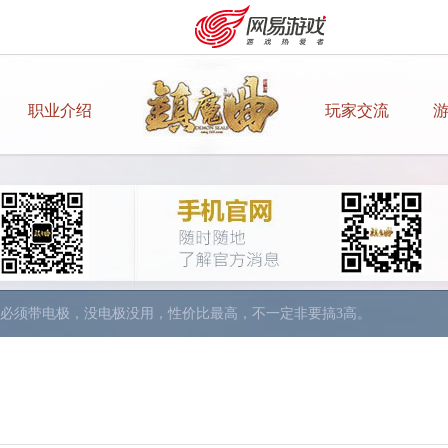
职业介绍
玩家交流
价比最高。
得换。
也追不上V8、V9的，因为人家VIP等级高，经验祝福药水是追不上的，
。
必须带电极，没电极没用，性价比最高，不一定非要搞3高。
候，你会发现65的蝶衣你带不起。
——修炼——装备——最后才是宝石。
购卡充值
客服中心
5级宝石。