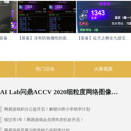
得看自己需要什么属性。
点手法。
任意技能了。
【装备】看到小辩子发装备，我也发成品
【装备】没有防御属性的装备就是好装备
【装备】征天之舞全九级宝石完美度五星
备。
强制人物攻击BB2秒。
有卖。
热门活动
火爆视频
的还是挺快。
卖的。因为60级以后你会发现昆仑石太多了，我
【肩膀】极品属性装备第十一波-肩膀
【装备】极品点化装备之成品紫色装备
网易AI Lab问鼎ACCV 2020细粒度网络图像识别赛
的元宝和金钱会按照一定比例返还给师傅。
网易游戏积分公益开启！解锁50所小学助学计划
错过等1年！网易游戏会员周年庆狂欢开启！
网易游戏开展20所学校公益助学计划