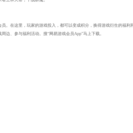
。
回赠20元宝的贺卡。
员。在这里，玩家的游戏投入，都可以变成积分，换得游戏衍生的福利
一会有经验拿，反正不影响什么。
周边、参与福利活动。搜“网易游戏会员App”马上下载。
。
省事。
红打架，不会产生PK值。
次分别是30、50元宝，只用打1次就行。