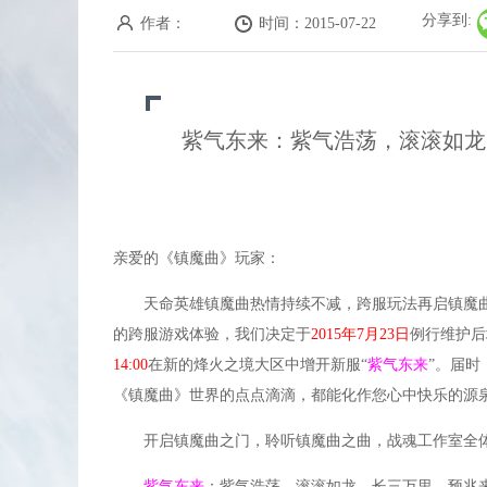
战斗力最具性价比的是强化和魂石。
分享到:
作者：
时间：2015-07-22
化血闪，利坚固两套魂石可以用到死。
60以前天极元打金卷一定要打满，60以后雅阁
天命宝库每日可刷新，每天也会刷新，记得去看
紫气东来：紫气浩荡，滚滚如龙
点修最省钱的方法是做帮派猎杀令，可无限做，
每日超级寻宝祝福没时间可以不刷，寻宝祝福不
55BB洗一次10元宝，65BB洗一次55元宝。
蝶衣没有固定点刷新，刷新的地方都在各个血海
亲爱的《镇魔曲》玩家：
生活技能可把每个采集学到5-8级，采集的东西
天命英雄镇魔
曲
热情持续不减，跨服玩法再启镇魔
做包裹不推荐新区学习，浪费经验和金卷不说，
的跨服游戏体验，我们决定于
2015年7月23日
例行维护后
每日精力点不是系统刷新，而是每日组队刷怪获
14:00
在新的烽火之境大区中增开新服“
紫气东来
”。届时
长在线的玩家一定要混个帮主副帮主，每周工资
《镇魔曲》世界的点点滴滴，都能化作您心中快乐的源
这个游戏适合慢慢玩，别太心急，心急就得花冤
开启镇魔
洗不出好BB属性可以慢慢洗，有人每天洗2个，
曲
之门，聆听镇魔
曲
之曲，战魂工作室
帮派誓英魂任务是每个半点刷新，在右上角服务
紫气东来
：紫气浩荡，滚滚如龙，长三万里，预兆