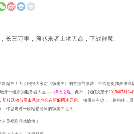




拉布也是一样的，天命点是好东西。
看有什么好东西。
，长三万里，预兆来者上承天命，下战群魔。
获得的道具可以合成换取帮贡，使用帮贡点修。
刷第二天会变成超级寻宝祝福，超级寻宝祝福可叠加。
副本，脚板的图标是金色的。
可以卖钱，新区最好卖。
曲
新篇章！为了回报大家对《镇魔曲》的支持与厚爱，带给您更加爽快流
新区元宝太便宜，卖不出价。
增开一组新的服务器大区——
烽火之境
。此外，我们决定于
2015年7月24
得，单刷是没有的。
，
新服活动与黑市悬赏也会在新服同步开启
。 镇魔
曲
有你，一路相伴，愿
就有好多呢，有的帮派宝库每周拍卖之后，也有几百万金币。
泉，伴您走过一段精彩纷呈的镇魔
曲
之路。
枉钱。
3天就出了。也有人花了400块钱没洗出变异。
全体人员祝您游戏愉快！
器时间可看当前时间。
来者上承天命，下战群魔。