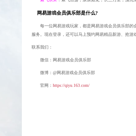
新区加好友得成就，领奖励，每天送贺卡拿奖励
网易游戏会员俱乐部是什么?
收到贺卡千万不要点回赠，因为回赠系统是默认
商城有卖149元宝10格背包。
每一位网易游戏玩家，都是网易游戏会员俱乐部的会
F打开好友界面，语音频道，挂上CC闭麦后过
服务。现在登录，还可以马上预约网易精品新游、抢游戏
刷副本小怪也会出黄装的，切记刷全图。
联系我们：
抓BB是个赚钱的好办法，弄个御灵号跑本吧。
微信：网易游戏会员俱乐部
小帮派点修比大帮派好点。
垃圾魂石别丢了，可以用来合魂石用。
微博：@网易游戏会员俱乐部
每日论坛签到可以领元宝。
官网：
https://qiyu.163.com/
能花点小钱就把每月的VIP礼包买了，相当划算
VIP6每天可以花20元宝买一键完成天命任务，
所有的副本门口地图都是PVP地图，可以直接开
开天每日第一次免费，第二到三次10元宝，4、5
59级升65级需要1.84亿经验。
一切关于游戏的问题问小精灵，他都知道。