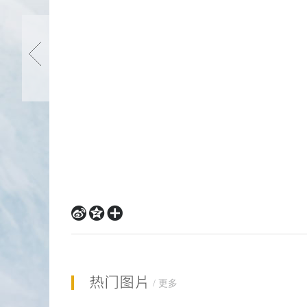
据说开BB契约在低级副本里开很容易出好BB。
错过等1年！网易游戏会员
每天战场必做，战功是好东西。
周年庆狂欢开启！
有点信誉或人脉可以把战功换成250战功一本的
上一篇
BB主动技能是无法更改的，选择BB一定要先看
打战场一定要占棋子，中间是双倍积分增加，四
战功是战功，战场贡献是战场贡献，两者不可混
新区用金币买元宝是最划算的。
每日副本通关尊荣箱子必开，出紫装就靠他。
悟性每天20点，上限100点，就做做天启之森
开BB契约自己抓自己开，买BB契约坑的一比，2



分
黑市的东西不一定就比寄售行的东西好，对比价
享
新区商人很多，小心上当受骗。
到:
新区悬赏装备，用游戏币收来后自己兑换元宝，1
1级宝石合成3级少花10元宝，多花10W金卷。
/
更多
侍灵这个东西是慢慢玩的，优先级为 属性——