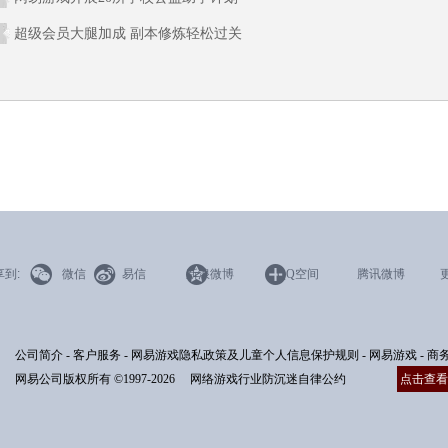
超级会员大腿加成 副本修炼轻松过关




享到:
微信
易信
新浪微博
QQ空间
腾讯微博
公司简介
-
客户服务
-
网易游戏隐私政策及儿童个人信息保护规则
-
网易游戏
-
商
网易公司版权所有 ©1997-2026
网络游戏行业防沉迷自律公约
点击查看