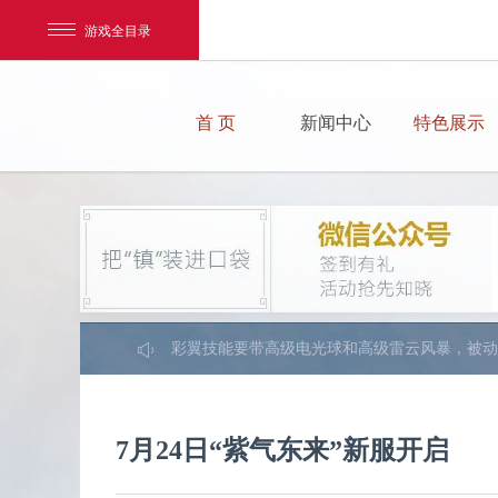
游戏全目录
首 页
新闻中心
特色展示
元宝充值，要么就30元V1,要么就2000V6，性
V6有熔岩兽，无须打技能，无须洗，反正55都
新区不用使劲冲级进开天排行榜，你再怎么冲级
网易游戏
55级以前BB有什么带什么，55级一定要换彩翼
游戏爱好者
彩翼技能要带高级电光球和高级雷云风暴，被动
平民玩家55一定要带彩翼，因为等你到65的时
我的足迹：
镇魔曲
提升战斗力优先顺序是：强化——魂石——心法
7月24日“紫气东来”新服开启
元宝可以在商城买通宝，通宝可以在天命宝库买
身上宝石打上一身3、4级就可以了，无须过高。