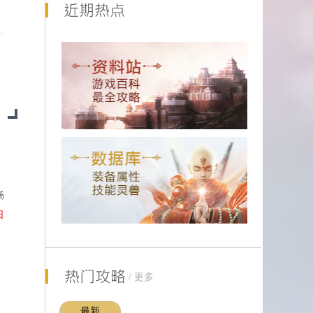
【牛图】带点化的十步一杀，羡不羡慕
畅
日
/
更多
【装备】看到小辩子发装备，我也发成品
最新