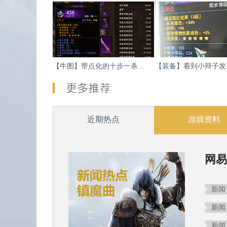
BB的装备也是可以强化和上宝石的。
装备选择上，不一定系统推荐的装备就是好的，
弓手和法师这两个职业相当强力，前提是需要一
技能栏左键可以设置成其他键位，这样就可以放
【牛图】带点化的十步一杀，羡不羡慕
65级可以弄只奔牛，高嘲讽，高横扫千军是必
高级嘲讽对怪物是群嘲，打架是单体控制技能，
马儿不一定跑不过乌龟，骑术高才跑的快，商城
新区收点残片吧，2W左右收，肯定赚钱。
近期热点
游戏资料
蓝装卖商店，绿装分解，别鉴定，会发现金卷来
分解装备的昆仑石可以自产自销，不用去买别人
【武器】圣修60级极品紫武器
收徒弟尽量收肯花钱的徒弟，徒弟拜师后所消耗
新闻
新闻
新闻